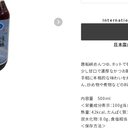
Internatio
日本国
唐船峡めんつゆ、ネットで
少し甘口で濃厚なかつお
手軽に本格的な味わいを
ん、炒め物や煮物などの料
内容量 500ml
＜栄養成分表示：100g当
熱量：42kcal、たんぱく質：
炭水化物：8.0g、食塩相当量
＜保存方法＞