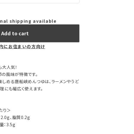
nal shipping available
Add to cart
内にお住まいの方向け
も大人気！
節の風味が特徴です。
楽しめる唐船峡めんつゆは、ラーメンやうど
理にも幅広く使えます。
たり＞
2.0g、脂質0.2g
：3.5g