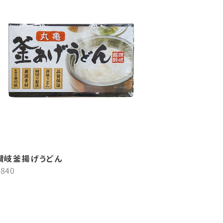
讃岐釜揚げうどん
¥840