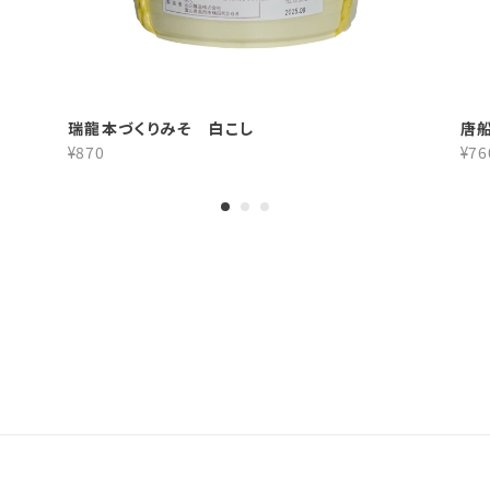
瑞龍本づくりみそ 白こし
唐
¥870
¥76