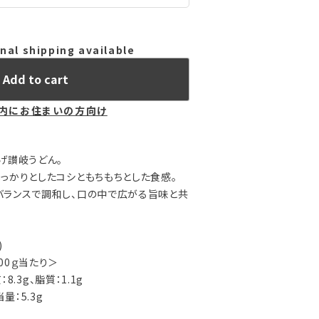
nal shipping available
Add to cart
内にお住まいの方向け
げ讃岐うどん。
っかりとしたコシともちもちとした食感。
バランスで調和し、口の中で広がる旨味と共
)
00ｇ当たり＞
：8.3g、脂質：1.1g
量：5.3g