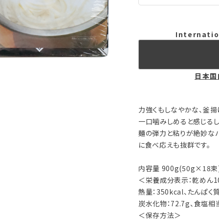
Internatio
日本国
力強くもしなやかな、釜揚
一口噛みしめると感じるし
麺の弾力と粘りが絶妙な
に食べ応えも抜群です。
内容量 900g(50g×18束
＜栄養成分表示：乾めん1
熱量：350kcal、たんぱく質
炭水化物：72.7g、食塩相当
＜保存方法＞