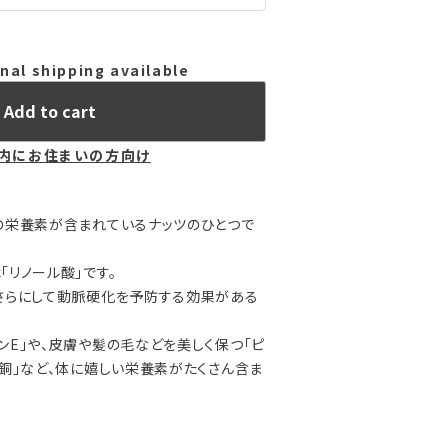
nal shipping available
Add to cart
内にお住まいの方向け
の栄養素が含まれているナッツのひとつで
「リノール酸」です。
さらにして動脈硬化を予防する効果がある
ンE」や、皮膚や髪の毛などを美しく保つ「ピ
「銅」など、体に嬉しい栄養素がたくさん含ま