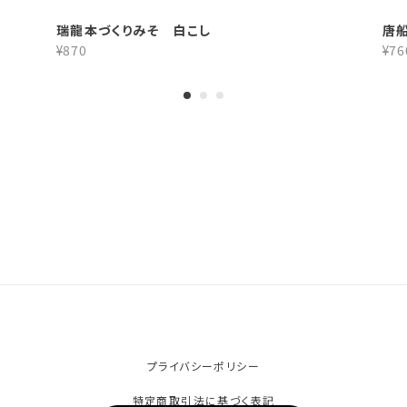
瑞龍本づくりみそ 白こし
唐
¥870
¥76
プライバシーポリシー
特定商取引法に基づく表記