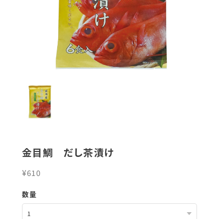
金目鯛 だし茶漬け
¥610
数量