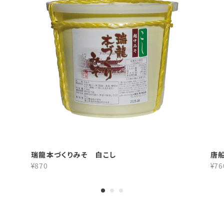
瑞龍本づくりみそ 白こし
唐
¥870
¥76