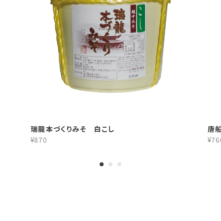
瑞龍本づくりみそ 白こし
唐
¥870
¥76