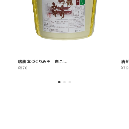
瑞龍本づくりみそ 白こし
唐
¥870
¥76