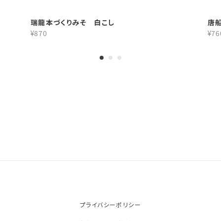
瑞龍本づくりみそ 白こし
唐
¥870
¥76
プライバシーポリシー