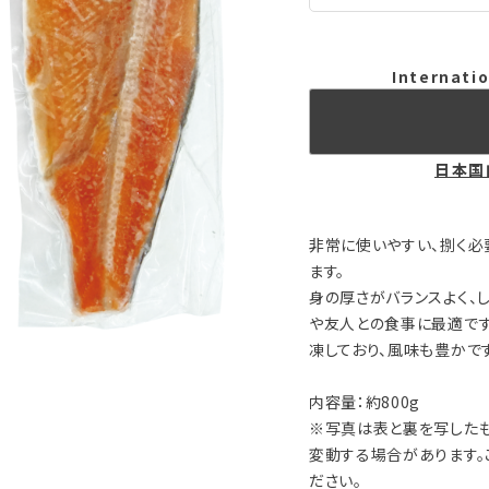
Internatio
日本国
非常に使いやすい、捌く必
ます。
身の厚さがバランスよく、
や友人との食事に最適です
凍しており、風味も豊かです
内容量：約800g
※写真は表と裏を写したも
変動する場合があります
ださい。