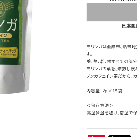
日本国
モリンガは亜熱帯、熱帯
す。
葉、茎、幹、根すべての部
モリンガの葉を、焙煎し飲
ノンカフェイン茶だから、
内容量：2g×15袋
＜保存方法＞
高温多湿を避け、常温で保