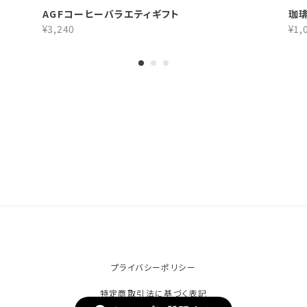
AGFコーヒーバラエティギフト
珈
¥3,240
¥1,
プライバシーポリシー
特定商取引法に基づく表記